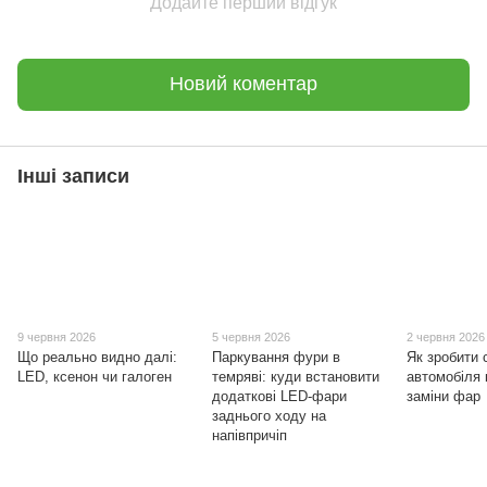
Додайте перший відгук
Новий коментар
Інші записи
9 червня 2026
5 червня 2026
2 червня 2026
Що реально видно далі:
Паркування фури в
Як зробити 
LED, ксенон чи галоген
темряві: куди встановити
автомобіля
додаткові LED-фари
заміни фар
заднього ходу на
напівпричіп