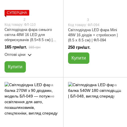
СУПЕРЦІНА
2
3
Код товару: ФЛ-110
Код товару: ФЛ-094
Світлодіодна фара синього
Світлодіодна LED фара Мini
світла 48W 16 LED для
48W 16 діодів + стробоскоп |
обприскувачів (8.5×8.5 см) |
(8.5 х 8.5 см) | ФЛ-094
EVERLED ФЛ-110
165 грн/шт.
250 грн/шт.
385 грн
Оптові ціни
Купити
Купити