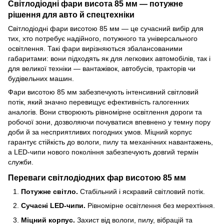
Світлодіодні фари висота 85 мм — потужне
рішення для авто й спецтехніки
Світлодіодні фари висотою 85 мм — це сучасний вибір для
тих, хто потребує надійного, потужного та універсального
освітлення. Такі фари вирізняються збалансованими
габаритами: вони підходять як для легкових автомобілів, так і
для великої техніки — вантажівок, автобусів, тракторів чи
будівельних машин.
Фари висотою 85 мм забезпечують інтенсивний світловий
потік, який значно перевищує ефективність галогенних
аналогів. Вони створюють рівномірне освітлення дороги та
робочої зони, дозволяючи почуватися впевнено у темну пору
доби й за несприятливих погодних умов. Міцний корпус
гарантує стійкість до вологи, пилу та механічних навантажень,
а LED-чипи нового покоління забезпечують довгий термін
служби.
Переваги світлодіодних фар висотою 85 мм
Потужне світло.
Стабільний і яскравий світловий потік.
Сучасні LED-чипи.
Рівномірне освітлення без мерехтіння.
Міцний корпус.
Захист від вологи, пилу, вібрацій та