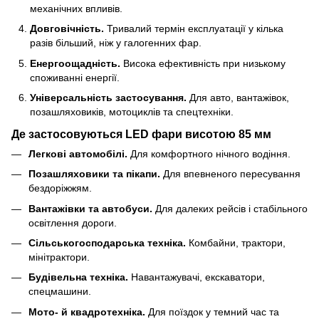
механічних впливів.
Довговічність.
Тривалий термін експлуатації у кілька
разів більший, ніж у галогенних фар.
Енергоощадність.
Висока ефективність при низькому
споживанні енергії.
Універсальність застосування.
Для авто, вантажівок,
позашляховиків, мотоциклів та спецтехніки.
Де застосовуються LED фари висотою 85 мм
Легкові автомобілі.
Для комфортного нічного водіння.
Позашляховики та пікапи.
Для впевненого пересування
бездоріжжям.
Вантажівки та автобуси.
Для далеких рейсів і стабільного
освітлення дороги.
Сільськогосподарська техніка.
Комбайни, трактори,
мінітрактори.
Будівельна техніка.
Навантажувачі, екскаватори,
спецмашини.
Мото- й квадротехніка.
Для поїздок у темний час та