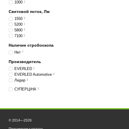
1000
1
Световой поток, Лм
1550
3
5200
1
5800
2
7100
1
Наличие стробоскопа
Нет
7
Производитель
EVERLED
1
EVERLED Automotive
4
Лидер
2
СУПЕРЦІНА
3
© 2014—2026