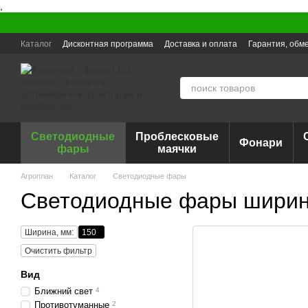
,
Перейти к основному контенту
Каталог
Дисконтная программа
Доставка и оплата
Гарантия, обме
Светодиодные
Проблесковые
Фонари
фары
маячки
Агроплан
Каталог
Светодиодные фары
Светодиодные фары ширин
Ширина, мм:
150
Очистить фильтр
Вид
Ближний свет
4
Противотуманные
2