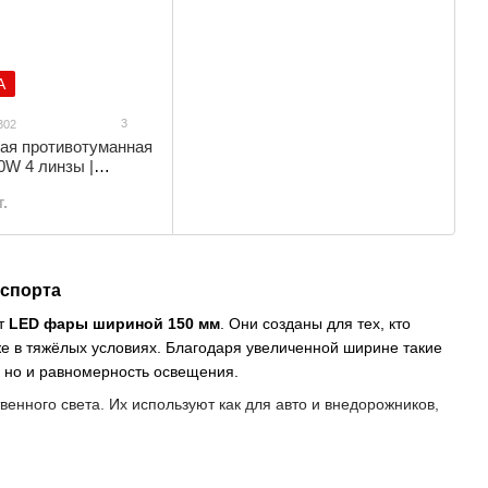
А
3
302
ая противотуманная
0W 4 линзы |
я под бампер |
.
спорта
ют
LED фары шириной 150 мм
. Они созданы для тех, кто
же в тяжёлых условиях. Благодаря увеличенной ширине такие
 но и равномерность освещения.
енного света. Их используют как для авто и внедорожников,