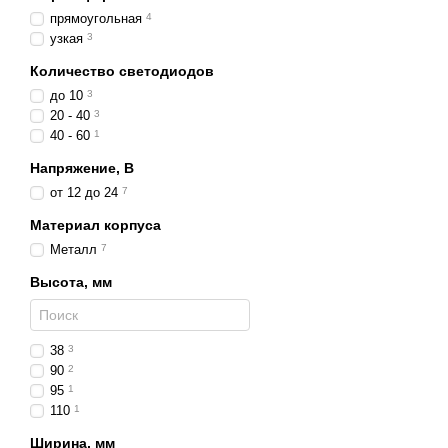
Максимальная ярко
прямоугольная
4
узкая
3
Широкое покрытие.
Защищённость.
Проч
Количество светодиодов
до 10
3
Длительный срок с
20 - 40
3
Энергоэффективнос
40 - 60
1
Универсальность п
Напряжение, В
от 12 до 24
7
Области применени
Материал корпуса
Легковые авто.
Как 
Металл
7
Внедорожники и пи
Высота, мм
Грузовики и автобу
Сельхозтехника.
Тра
Строительная техни
38
3
90
2
Мото- и квадротехн
95
1
Почему стоит обрат
110
1
Фары шириной 150 мм — 
Ширина, мм