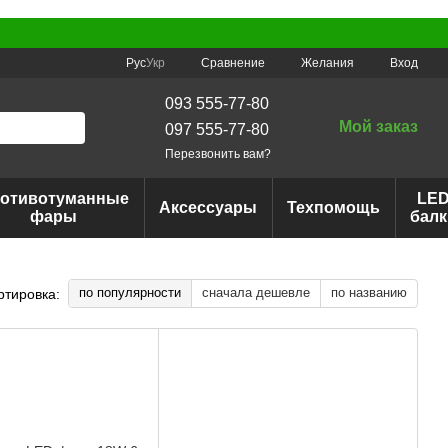
Сравнение
Рус
Укр
Желания
Вход
093 555-77-80
Мой заказ
097 555-77-80
Перезвонить вам?
отивотуманные
LE
Аксессуары
Техпомощь
фары
балк
по популярности
сначала дешевле
по названию
ртировка: