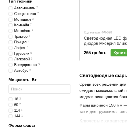
Тип техники
Автомобиль
7
Спецтехника
7
Мотоцикл
3
Комбайн
7
Мотоблок
2
Код товара: ФЛ-028
Трактор
7
Светодиодная LED ф
Прицеп
4
диодов M-серия ближн
Лафет
5
ФЛ-028
265 грн/шт.
Купит
Грузовик
5
Легковой
5
Внедорожник
5
Автобус
5
Светодиодные фары 
Мощность, Вт
Среди всех решений для
ожидает максимальной яр
модели оснащаются боль
18
3
60
2
Фары шириной 150 мм — э
114
1
так и для грузовиков, ав
144
1
Ключевые характери
Форма фары