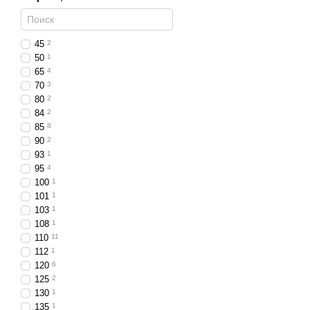
интенсивную эксплуатаци
Светодиодные фары шири
45
2
Закажите светодиодные 
50
1
65
4
70
3
80
2
84
2
85
8
90
2
93
1
95
4
100
1
101
1
103
1
108
1
110
11
112
1
120
6
125
2
130
1
135
1