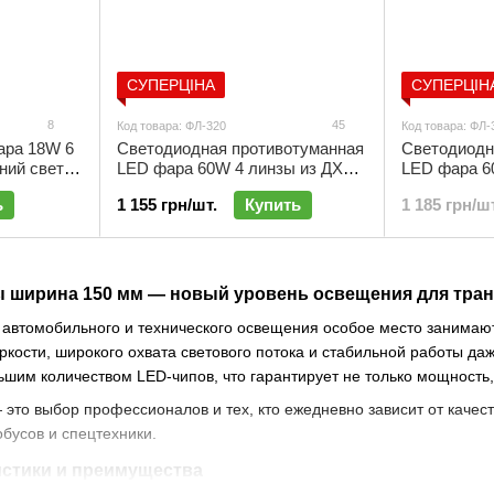
СУПЕРЦІНА
СУПЕРЦІН
8
45
Код товара: ФЛ-320
Код товара: ФЛ-
ара 18W 6
Светодиодная противотуманная
Светодиодн
ий свет |
LED фара 60W 4 линзы из ДХО |
LED фара 6
ФЛ-320
перевернута
ь
1 155 грн/шт.
Купить
1 185 грн/шт
ФЛ-302
ширина 150 мм — новый уровень освещения для тран
 автомобильного и технического освещения особое место занима
кости, широкого охвата светового потока и стабильной работы да
шим количеством LED-чипов, что гарантирует не только мощность,
то выбор профессионалов и тех, кто ежедневно зависит от качеств
тобусов и спецтехники.
стики и преимущества