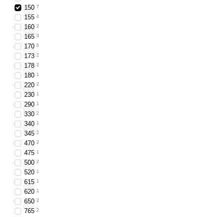
150
7
155
4
160
2
165
3
170
6
173
2
178
2
180
1
220
2
230
1
290
1
330
2
340
1
345
2
470
2
475
1
500
2
520
1
615
1
620
1
650
2
765
2