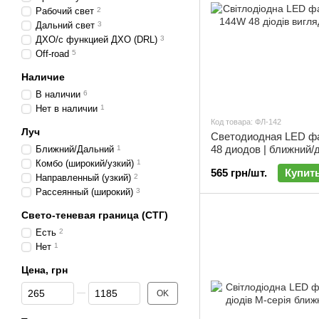
Рабочий свет
2
Дальний свет
3
ДХО/с функцией ДХО (DRL)
3
Off-road
5
Наличие
В наличии
6
Нет в наличии
1
Код товара: ФЛ-142
Луч
Светодиодная LED ф
48 диодов | ближний/
Ближний/Дальний
1
свет (15 х 11 см) | ФЛ
Комбо (широкий/узкий)
1
565 грн/шт.
Купит
Направленный (узкий)
2
Рассеянный (широкий)
3
Свето-теневая граница (СТГ)
Есть
2
Нет
1
Цена, грн
От Цена, грн
До Цена, грн
OK