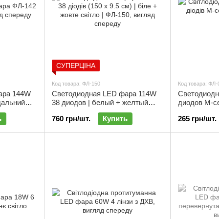
СУПЕРЦІНА
Код товара: ФЛ-150
Код товара: ФЛ-
ара 144W
Светодиодная LED фара 114W
Светодиодн
дальний
38 диодов | белый + желтый
диодов M-се
-142
свет (150 х 9.5 см) | ФЛ-150
ФЛ-027
ь
760 грн/шт.
Купить
265 грн/шт.