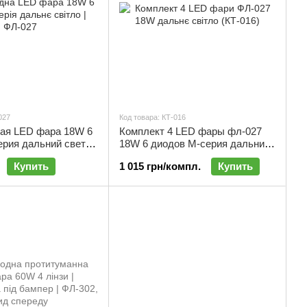
027
Код товара: КТ-016
ая LED фара 18W 6
Комплект 4 LED фары фл-027
рия дальний свет |
18W 6 диодов M-серия дальний
свет | КТ-016
Купить
1 015 грн/компл.
Купить