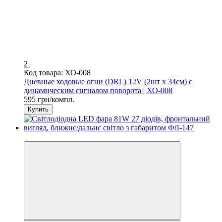
2
Код товара: ХО-008
Дневные ходовые огни (DRL) 12V (2шт х 34см) с
динамическим сигналом поворота | ХО-008
595 грн/компл.
Купить
СУПЕРЦІНА