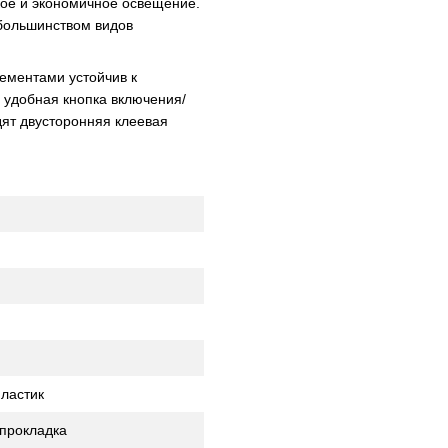
ое и экономичное освещение.
большинством видов
лементами устойчив к
 удобная кнопка включения/
дят двусторонняя клеевая
ластик
прокладка