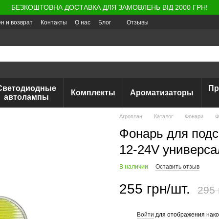
БЕЗКОШТОВНА ДОСТАВКА ДЛЯ ЗАМОВЛЕНЬ ВІД 2000 ГРН!
н и возврат
Контакты
О нас
Блог
Отзывы
Светодиодные
Пр
Комплекты
Ароматизаторы
автолампы
Агроплан
Каталог
Фонари
Ф
Фонарь для под
12-24V универса
В наличии
Оставить отзыв
255 грн/шт.
295 
Войти
для отображения нако
%