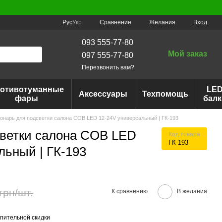
Сравнение
Рус
Укр
Желания
Вход
093 555-77-80
Мой заказ
097 555-77-80
Перезвонить вам?
отивотуманные
LE
Аксессуары
Техпомощь
фары
балк
онарь для подсветки салона COB LED 12-24V универсальный | ГК-193
светки салона COB LED
Код товара
ГК-193
льный | ГК-193
грн/шт.
К сравнению
В желания
пительной скидки