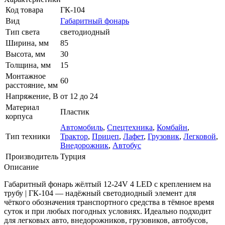
Код товара
ГК-104
Вид
Габаритный фонарь
Тип света
cветодиодный
Ширина, мм
85
Высота, мм
30
Толщина, мм
15
Монтажное
60
расстояние, мм
Напряжение, В
от 12 до 24
Материал
Пластик
корпуса
Автомобиль
,
Спецтехника
,
Комбайн
,
Тип техники
Трактор
,
Прицеп
,
Лафет
,
Грузовик
,
Легковой
,
Внедорожник
,
Автобус
Производитель
Турция
Описание
Габаритный фонарь жёлтый 12-24V 4 LED с креплением на
трубу | ГК-104 — надёжный светодиодный элемент для
чёткого обозначения транспортного средства в тёмное время
суток и при любых погодных условиях. Идеально подходит
для легковых авто, внедорожников, грузовиков, автобусов,