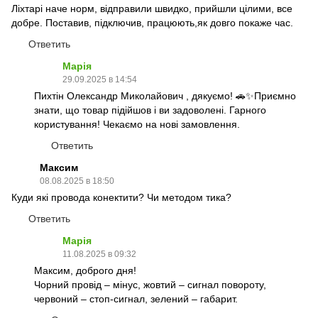
Ліхтарі наче норм, відправили швидко, прийшли цілими, все
добре. Поставив, підключив, працюють,як довго покаже час.
Ответить
Марія
29.09.2025 в 14:54
Пихтін Олександр Миколайович , дякуємо! 🚗✨Приємно
знати, що товар підійшов і ви задоволені. Гарного
користування! Чекаємо на нові замовлення.
Ответить
Максим
08.08.2025 в 18:50
Куди які провода конектити? Чи методом тика?
Ответить
Марія
11.08.2025 в 09:32
Максим, доброго дня!
Чорний провід – мінус, жовтий – сигнал повороту,
червоний – стоп-сигнал, зелений – габарит.