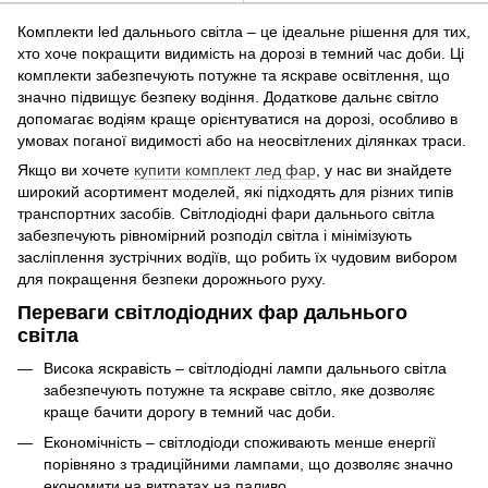
Комплекти led дальнього світла – це ідеальне рішення для тих,
хто хоче покращити видимість на дорозі в темний час доби. Ці
комплекти забезпечують потужне та яскраве освітлення, що
значно підвищує безпеку водіння. Додаткове дальнє світло
допомагає водіям краще орієнтуватися на дорозі, особливо в
умовах поганої видимості або на неосвітлених ділянках траси.
Якщо ви хочете
купити комплект лед фар
, у нас ви знайдете
широкий асортимент моделей, які підходять для різних типів
транспортних засобів. Світлодіодні фари дальнього світла
забезпечують рівномірний розподіл світла і мінімізують
засліплення зустрічних водіїв, що робить їх чудовим вибором
для покращення безпеки дорожнього руху.
Переваги світлодіодних фар дальнього
світла
Висока яскравість – світлодіодні лампи дальнього світла
забезпечують потужне та яскраве світло, яке дозволяє
краще бачити дорогу в темний час доби.
Економічність – світлодіоди споживають менше енергії
порівняно з традиційними лампами, що дозволяє значно
економити на витратах на паливо.