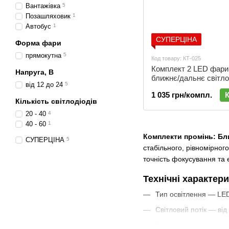
Вантажівка
5
Позашляховик
1
Автобус
1
СУПЕРЦІНА
Форма фари
прямокутна
5
Код товару: КТ-025
Комплект 2 LED фари
Напруга, В
ближнє/дальнє світло
від 12 до 24
5
провід автомобільний 
1 035 грн/компл.
Кількість світлодіодів
20 - 40
4
40 - 60
1
Комплекти промінь: Бли
СУПЕРЦІНА
5
стабільного, рівномірного
точність фокусування та 
Технічні характер
Тип освітлення — LED
Світловий потік — від
Температура світла —