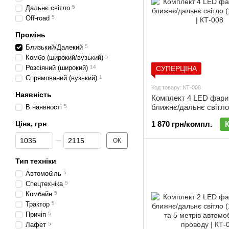
Дальнє світло
5
Off-road
5
Промінь
Близький/Далекий
5
Комбо (широкий/вузький)
5
Розсіяний (широкий)
14
СУПЕРЦІНА
Спрямований (вузький)
1
Код товару: КТ-008
Наявність
Комплект 4 LED фари
ближнє/дальнє світло 
В наявності
5
см) | КТ-008
Ціна, грн
1 870 грн/компл.
Від Ціна, грн
До Ціна, грн
ОК
Тип техніки
Автомобіль
5
Спецтехніка
5
Комбайн
5
Трактор
5
Причіп
5
Лафет
5