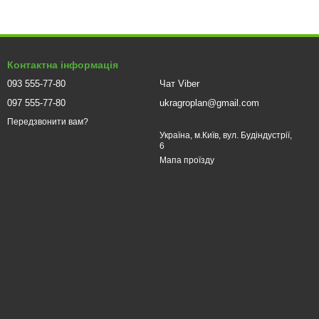
Контактна інформація
093 555-77-80
Чат Viber
097 555-77-80
ukragroplan@gmail.com
Передзвонити вам?
трічного транспорту.
Україна, м.Київ, вул. Будіндустрії,
6
Мапа проїзду
я у штатну проводку.
ьськогосподарських машин
.
тлення автомобілів, комерційного транспорту, тракторів,
або часто пересуваються за межами міста. Завдяки LED-