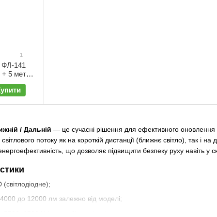
1
 ФЛ-141
 + 5 метрів
| КТ-025
Купити
жній / Дальній
— це сучасні рішення для ефективного оновлення а
 світлового потоку як на короткій дистанції (ближнє світло), так і на
енергоефективність, що дозволяє підвищити безпеку руху навіть у 
истики
 (світлодіодне);
 4000 до 12000 лм залежно від моделі;
 5500–6500 K (денне біле світло);