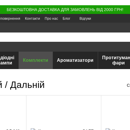
БЕЗКОШТОВНА ДОСТАВКА ДЛЯ ЗАМОВЛЕНЬ ВІД 2000 ГРН!
а повернення
Контакти
Про нас
Блог
Відгуки
діодні
Протитуман
Комплекти
Ароматизатори
лампи
фари
 / Дальній
С