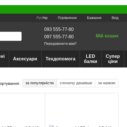
Порівняння
Рус
Укр
Бажання
Вхід
093 555-77-80
Мій кошик
097 555-77-80
Передзвонити вам?
ні
LED
Супер
Аксесуари
Техдопомога
балки
ціни
за популярністю
спочатку дешевше
за назвою
ортування: