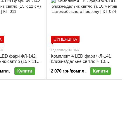
А
СУПЕРЦІНА
011
Код товару: КТ-024
 LED фари ФЛ-142
Комплект 4 LED фари ФЛ-141
нє світло (15 х 11
ближнє/дальнє світло + 10
метрів провід автомобільний |
омпл.
Купити
2 070 грн/компл.
Купити
КТ-024