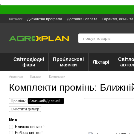
,
Перейти до основного контенту
Каталог
Дисконтна програма
Доставка і оплата
Гарантія, обмін т
Світлодіодні
Проблискові
Світло
Ліхтарі
фари
маячки
авто
Агроплан
Каталог
Комплекти
Комплекти промінь: Ближній
Промінь:
Близький/Далекий
Очистити фільтр
Вид
Ближнє світло
5
Робочє світло
5