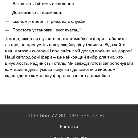
Яскравість і чіткість освітлення
Довговічність і надійність
Економія енергії і тривалість служби
Простота установки і експлуатації
Так що, якщо ви шукаєте нові автомобільні фари і габаритні
ліхтарі, не пропустіть нашу акційну ціну і знижки. Відвідайте
наш магазин сьогодні і поліпшіть свій досвід водіння на дорозі!
Наші світлодіодні фари – це найкращий вибір для тих, хто
цінує якість, надійність і стиль. Ми завжди готові запропонувати
вам найвигідніші умови покупки і допомогти з вибором
відповідного комплекту фар для вашого автомобіля.
093 555-77-80
097 555-77-80
Контакти
Повна версія сайту