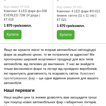
Код товару: КТ-018
Код товару: КТ-021
Комплект 4 LED фари фл-038
Комплект 4 LED фари ФЛ-013
EVERLED 72W 24 діода |
ближнє світло (11 х 11 см) |
КТ-018
КТ-021
1 870 грн/компл.
1 870 грн/компл.
Купити
Купити
Якщо ви шукаєте якісні та яскраві автомобільні світлодіодні
фари за акційною ціною, то ви потрапили за адресою! Ми
пропонуємо широкий асортимент продукції для всіх типів
автомобілів, від легкових до вантажних. У нас ви знайдете
тільки високоякісні фари та ліхтарі від провідних виробників,
які гарантують довговічність та яскравість світла.
Комплект
протитуманних фар
– ще одне відмінне рішення для вашого
автомобіля.
Наші переваги
Наші акційні ціни та знижки дозволять вам заощадити гроші
при покупці нових автомобільних фар і габаритних ліхтарів.