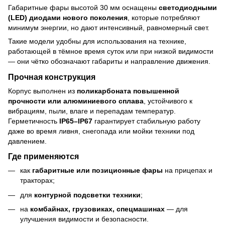
Габаритные фары высотой 30 мм оснащены
светодиодными
(LED) диодами нового поколения
, которые потребляют
минимум энергии, но дают интенсивный, равномерный свет.
Такие модели удобны для использования на технике,
работающей в тёмное время суток или при низкой видимости
— они чётко обозначают габариты и направление движения.
Прочная конструкция
Корпус выполнен из
поликарбоната повышенной
прочности или алюминиевого сплава
, устойчивого к
вибрациям, пыли, влаге и перепадам температур.
Герметичность
IP65–IP67
гарантирует стабильную работу
даже во время ливня, снегопада или мойки техники под
давлением.
Где применяются
как
габаритные или позиционные фары
на прицепах и
тракторах;
для
контурной подсветки техники
;
на
комбайнах, грузовиках, спецмашинах
— для
улучшения видимости и безопасности.