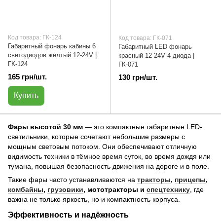
Код товара: ГК-124
Код товара: ГК-071
Габаритный фонарь кабины 6
Габаритный LED фонарь
светодиодов желтый 12-24V |
красный 12-24V 4 диода |
ГК-124
ГК-071
165 грн/шт.
130 грн/шт.
Купить
Фары высотой 30 мм
— это компактные габаритные LED-
светильники, которые сочетают небольшие размеры с
мощным световым потоком. Они обеспечивают отличную
видимость техники в тёмное время суток, во время дождя или
тумана, повышая безопасность движения на дороге и в поле.
Такие фары часто устанавливаются на
тракторы
,
прицепы
,
комбайны
,
грузовики
, мототракторы и
спецтехнику
, где
важна не только яркость, но и компактность корпуса.
Эффективность и надёжность