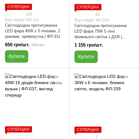
СУПЕРЦІНА
СУПЕРЦІНА
180
45
Код товару: ФЛ-311
Код товару: ФЛ-316
Світлодіодна протитуманна
Cвітлодіодна протитуманна
LED фара 45W з 3 лінзами, 2
LED фара 75W 5 лінз
режими, прямокутна | ФЛ-311
ближнього світла з ДХВ |
ФЛ-316 | прямокутна
650 грн/шт.
1 155 грн/шт.
735 грн
Купити
Купити
СУПЕРЦІНА
СУПЕРЦІНА
7
3