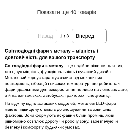
Показати ще 40 товарів
Назад
Вперед
1
з 3
Світлодіодні фари з металу – міцність і
довговічність для вашого транспорту
Світлодіодні фари з металу
– це надійне рішення для тих,
хто цінує міцність, функціональність і сучасний дизайн.
Металевий корпус гарантує захист від механічних
пошкоджень, вібрацій і високих температур, що робить такі
фари ідеальними для використання не лише на легкових авто,
а й на вантажівках, автобусах, тракторах і спецтехніці.
На відміну від пластикових моделей, металеві LED-фари
мають підвищену стійкість до зношування та зовнішніх
факторів. Вони формують яскравий білий промінь, який
рівномірно освітлює дорогу чи робочу зону, забезпечуючи
безпеку і комфорт у будь-яких умовах.