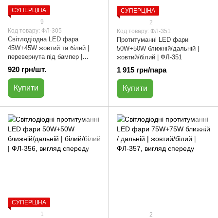
СУПЕРЦІНА
СУПЕРЦІНА
9
2
Код товару: ФЛ-305
Код товару: ФЛ-351
Світлодіодна LED фара
Протитуманні LED фари
45W+45W жовтий та білий |
50W+50W ближній/дальній |
перевернута під бампер |
жовтий/білий | ФЛ-351
ФЛ-305
920 грн/шт.
1 915 грн/пара
Купити
Купити
СУПЕРЦІНА
1
2