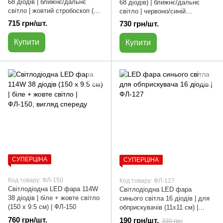
68 діодів | ближнє/дальнє
68 діодів) | ближнє/дальнє
світло | жовтий стробоскоп (22
світло | червоно/синій
х 10.5 см) | ФЛ-143
стробоскоп (22 х 10.5 см) |
715 грн/шт.
730 грн/шт.
ФЛ-145
Купити
Купити
СУПЕРЦІНА
СУПЕРЦІНА
Код товару: ФЛ-150
Код товару: ФЛ-127
Світлодіодна LED фара 114W
Світлодіодна LED фара
38 діодів | біле + жовте світло
синього світла 16 діодів | для
(150 х 9.5 см) | ФЛ-150
обприскувачів (11х11 см) |
ФЛ-127
760 грн/шт.
190 грн/шт.
330 грн