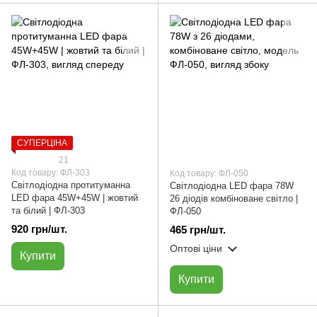
СУПЕРЦІНА
21
Код товару: ФЛ-303
Код товару: ФЛ-050
Світлодіодна протитуманна
Cвітлодіодна LED фара 78W
LED фара 45W+45W | жовтий
26 діодів комбіноване світло |
та білий | ФЛ-303
ФЛ-050
920 грн/шт.
465 грн/шт.
Оптові ціни
Купити
Купити