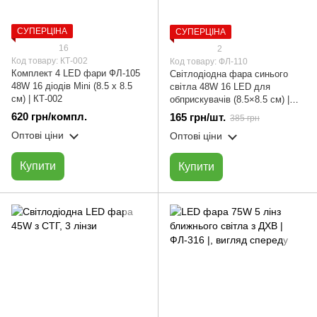
СУПЕРЦІНА
СУПЕРЦІНА
16
2
Код товару: КТ-002
Код товару: ФЛ-110
Комплект 4 LED фари ФЛ-105
Світлодіодна фара синього
48W 16 діодів Мini (8.5 х 8.5
світла 48W 16 LED для
см) | КТ-002
обприскувачів (8.5×8.5 см) |
EVERLED ФЛ-110
620 грн/компл.
165 грн/шт.
385 грн
Оптові ціни
Оптові ціни
Купити
Купити