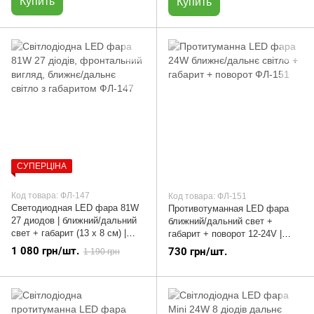
Купить
Купить
СУПЕРЦІНА
Код товара: ФЛ-147
Код товара: ФЛ-151
Светодиодная LED фара 81W
Противотуманная LED фара
27 диодов | ближний/дальний
ближний/дальний свет +
свет + габарит (13 х 8 см) |
габарит + поворот 12-24V |
ФЛ-147
ФЛ-151
1 080 грн/шт.
730 грн/шт.
1 190 грн