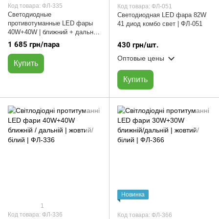
Код товара: ФЛ-335
Код товара: ФЛ-051
Светодиодные
Светодиодная LED фара 82W
противотуманные LED фары
41 диод комбо свет | ФЛ-051
40W+40W | ближний + дальний
свет | ФЛ-335
1 685 грн/пара
430 грн/шт.
Оптовые цены
Купить
Купить
Новинка
1
Код товара: ФЛ-336
Код товара: ФЛ-366