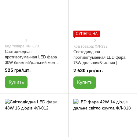
СУПЕРЦІНА
2
2
Код товара: ФЛ-173
Код товара: ФЛ-332
Светодиодная
Светодиодная
противотуманная LED фара
противотуманная LED фара
30W ближний/дальний жёлтый
75W дальняя/ближняя |
/ белый | ФЛ-173
функции поворота и ДХВ |
525 грн/шт.
2 630 грн/шт.
ФЛ-332
Купить
Купить