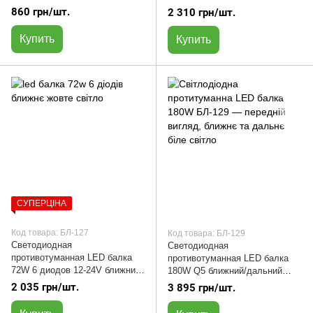
дальний белый свет | БЛ-122
860 грн/шт.
2 310 грн/шт.
Купить
Купить
СУПЕРЦІНА
Код товара: БЛ-127
Код товара: БЛ-129
Светодиодная
Светодиодная
противотуманная LED балка
противотуманная LED балка
72W 6 диодов 12-24V ближний
180W Q5 ближний/дальний
/дальний желтый /белый свет |
белый свет | БЛ-129
2 035 грн/шт.
3 895 грн/шт.
БЛ-127