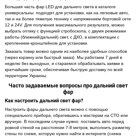
Большая часть фар LED для дальнего света в каталоге
универсальны: подходят для установки, как на легковые авто,
так и на более тяжелую технику с напряжением бортовой сети
12 и 24V. Для получения максимального результата, можно
выбрать оптику с функцией стробоскопа, с двумя режимами
работы (ближний/дальний) свет, с ДХО, в комплектации с
креплением-кронштейном для установки.
Заказать товар можно одним из наиболее удобных способов
(через корзину или быстрый заказ). Мы работаем 7 дней в
неделю без выходных, и стараемся обрабатывать заявки в
кратчайшие сроки, обеспечивая быструю доставку по всей
территории Украины.
Чacтo зaдaвaeмыe вoпpocы пpo дальний свет
фар
Как настроить дальний свет фар?
Настроить фары дальнего света можно с помощью
специального прибора, обратившись к мастерам на СТО или
вручную. В последнем случае нужно: поставить авто перед
ровной стеной на расстоянии 7-8 метров, выполнить разметку
стены по схеме, которую нужно найти в интернете (схема