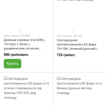
2
1
Код товара: ХО-008
Код товара: ФЛ-327
Дневные ходовые огни (DRL)
Светодиодная
12V (2шт х 34см) с
противотуманная LED фара
динамическим сигналом
15+15W | ближний/дальний |
поворота | ХО-008
ФЛ-327
595 грн/компл.
715 грн/шт.
Купить