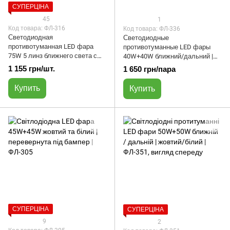
СУПЕРЦІНА
45
1
Код товара: ФЛ-316
Код товара: ФЛ-336
Светодиодная
Светодиодные
противотуманная LED фара
противотуманные LED фары
75W 5 линз ближнего света с
40W+40W ближний/дальний |
ДХО | ФЛ-316 | прямоугольная
желтый/белый | ФЛ-336
1 155 грн/шт.
1 650 грн/пара
Купить
Купить
СУПЕРЦІНА
СУПЕРЦІНА
9
2