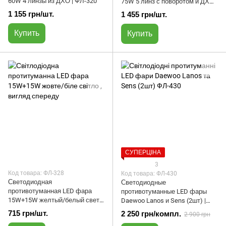
60W 4 линзы из ДХО | ФЛ-320
75W 5 линз с поворотом и ДХВ |
ФЛ-304
1 155 грн/шт.
1 455 грн/шт.
Купить
Купить
СУПЕРЦІНА
3
Код товара: ФЛ-328
Код товара: ФЛ-430
Светодиодная
Светодиодные
противотуманная LED фара
противотуманные LED фары
15W+15W желтый/белый свет |
Daewoo Lanos и Sens (2шт) |
ФЛ-328
ФЛ-430
715 грн/шт.
2 250 грн/компл.
2 900 грн