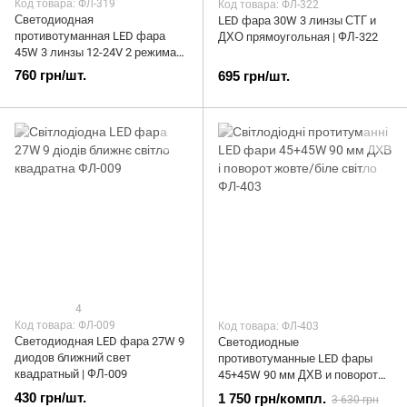
Код товара: ФЛ-319
Код товара: ФЛ-322
Светодиодная
LED фара 30W 3 линзы СТГ и
противотуманная LED фара
ДХО прямоугольная | ФЛ-322
45W 3 линзы 12-24V 2 режима
круглая | ФЛ-319
760 грн/шт.
695 грн/шт.
4
Код товара: ФЛ-009
Код товара: ФЛ-403
Светодиодная LED фара 27W 9
Светодиодные
диодов ближний свет
противотуманные LED фары
квадратный | ФЛ-009
45+45W 90 мм ДХВ и поворот
желтый/белый свет (2шт) |
430 грн/шт.
1 750 грн/компл.
3 630 грн